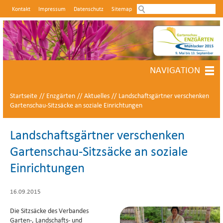
Kontakt
Impressum
Datenschutz
Sitemap
Internetseiten der Stadt Mühlacker
NAVIGATION
Startseite
Enzgärten
Aktuelles
Landschaftsgärtner verschenken
Gartenschau-Sitzsäcke an soziale Einrichtungen
Landschaftsgärtner verschenken
Gartenschau-Sitzsäcke an soziale
Einrichtungen
16.09.2015
Die Sitzsäcke des Verbandes
Garten-, Landschafts- und