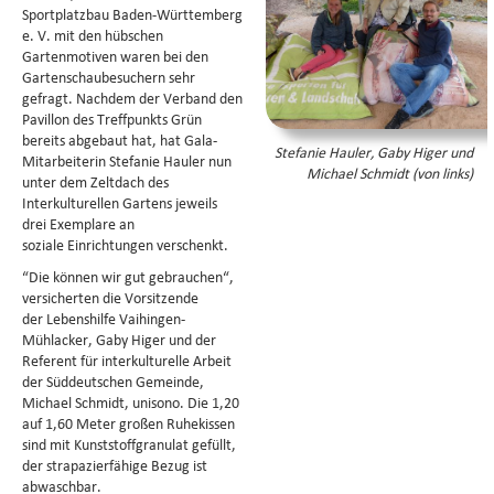
Sportplatzbau Baden-Württemberg
e. V. mit den hübschen
Gartenmotiven waren bei den
Gartenschaubesuchern sehr
gefragt. Nachdem der Verband den
Pavillon des Treffpunkts Grün
bereits abgebaut hat, hat Gala-
Stefanie Hauler, Gaby Higer und
Mitarbeiterin Stefanie Hauler nun
Michael Schmidt (von links)
unter dem Zeltdach des
Interkulturellen Gartens jeweils
drei Exemplare an
soziale Einrichtungen verschenkt.
“Die können wir gut gebrauchen“,
versicherten die Vorsitzende
der Lebenshilfe Vaihingen-
Mühlacker, Gaby Higer und der
Referent für interkulturelle Arbeit
der Süddeutschen Gemeinde,
Michael Schmidt, unisono. Die 1,20
auf 1,60 Meter großen Ruhekissen
sind mit Kunststoffgranulat gefüllt,
der strapazierfähige Bezug ist
abwaschbar.